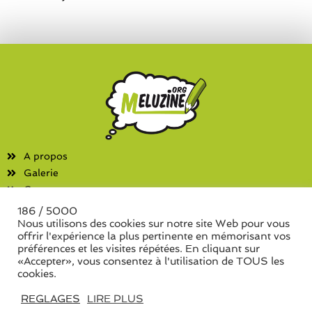
A propos
Galerie
Contact
186 / 5000
Fanzines
Nous utilisons des cookies sur notre site Web pour vous
offrir l'expérience la plus pertinente en mémorisant vos
Liste des associations
préférences et les visites répétées. En cliquant sur
Liste des séries de fanzine
«Accepter», vous consentez à l'utilisation de TOUS les
cookies.
REGLAGES
LIRE PLUS