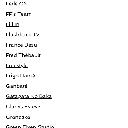
Fédé GN
FF’s Team
Fill In
Flashback TV
France Desu
Fred Thébault
Freestyle
Frigo Hanté
Ganbaté
Gatagata No Baka
Gladys Estève
Granaska
Green Elven Studio