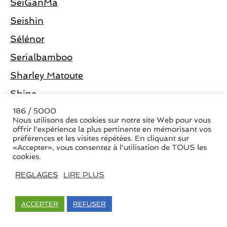
SeiGanMa
Seishin
Sélénor
Serialbamboo
Sharley Matoute
Shine
Sin’Art
186 / 5000
Nous utilisons des cookies sur notre site Web pour vous
SJB
offrir l'expérience la plus pertinente en mémorisant vos
préférences et les visites répétées. En cliquant sur
SLAM !
«Accepter», vous consentez à l'utilisation de TOUS les
cookies.
Solkeera
REGLAGES
LIRE PLUS
sophie percevault
Spin it Round
ACCEPTER
REFUSER
Spirit’s World