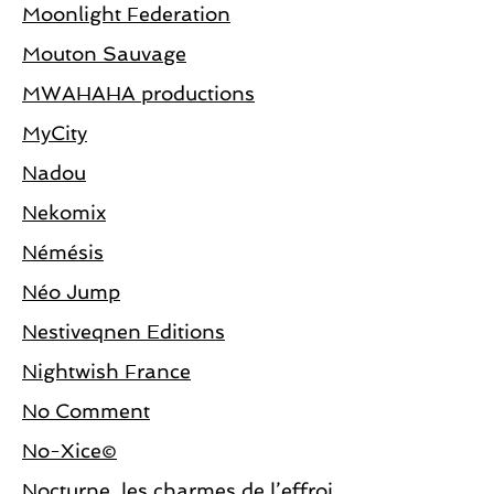
Moonlight Federation
Mouton Sauvage
MWAHAHA productions
MyCity
Nadou
Nekomix
Némésis
Néo Jump
Nestiveqnen Editions
Nightwish France
No Comment
No-Xice©
Nocturne, les charmes de l’effroi.