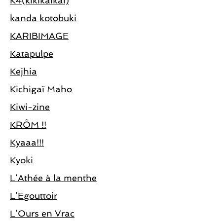
K4(kikikaikai)
kanda kotobuki
KARIBIMAGE
Katapulpe
Kejhia
Kichigaï Maho
Kiwi-zine
KRÔM !!
Kyaaa!!!
Kyoki
L’Athée à la menthe
L’Egouttoir
L’Ours en Vrac