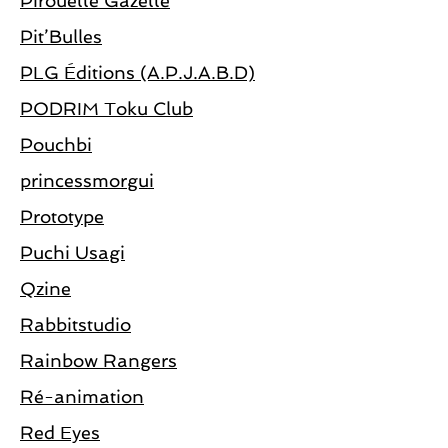
Pirouette Gazette
Pit’Bulles
PLG Éditions (A.P.J.A.B.D)
PODRIM Toku Club
Pouchbi
princessmorgui
Prototype
Puchi Usagi
Qzine
Rabbitstudio
Rainbow Rangers
Ré-animation
Red Eyes