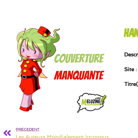
Han
Descr
Site
:
Titre
PRÉCEDENT
Les Auteurs Mondialement Inconnus