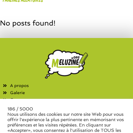
No posts found!
A propos
Galerie
Contact
186 / 5000
Fanzines
Nous utilisons des cookies sur notre site Web pour vous
offrir l'expérience la plus pertinente en mémorisant vos
Liste des associations
préférences et les visites répétées. En cliquant sur
Liste des séries de fanzine
«Accepter», vous consentez à l'utilisation de TOUS les