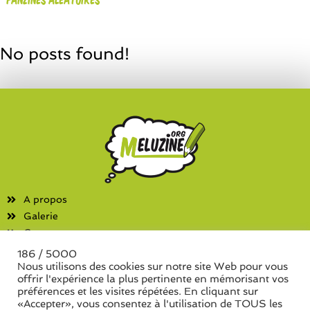
No posts found!
A propos
Galerie
Contact
186 / 5000
Fanzines
Nous utilisons des cookies sur notre site Web pour vous
offrir l'expérience la plus pertinente en mémorisant vos
Liste des associations
préférences et les visites répétées. En cliquant sur
Liste des séries de fanzine
«Accepter», vous consentez à l'utilisation de TOUS les