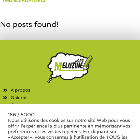
No posts found!
A propos
Galerie
Contact
186 / 5000
Fanzines
Nous utilisons des cookies sur notre site Web pour vous
offrir l'expérience la plus pertinente en mémorisant vos
Liste des associations
préférences et les visites répétées. En cliquant sur
Liste des séries de fanzine
«Accepter», vous consentez à l'utilisation de TOUS les