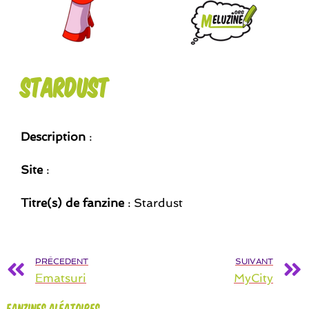
Stardust
Description
:
Site
:
Titre(s) de fanzine
: Stardust
PRÉCEDENT
SUIVANT
Ematsuri
MyCity
Fanzines aléatoires