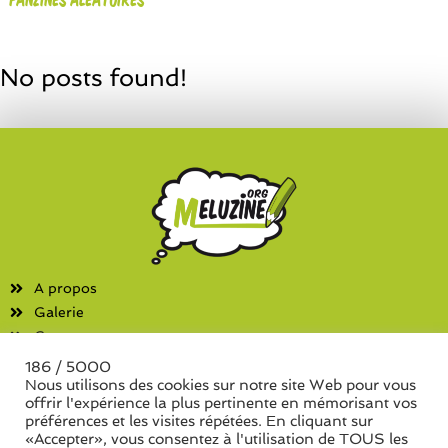
No posts found!
A propos
Galerie
Contact
186 / 5000
Fanzines
Nous utilisons des cookies sur notre site Web pour vous
offrir l'expérience la plus pertinente en mémorisant vos
Liste des associations
préférences et les visites répétées. En cliquant sur
Liste des séries de fanzine
«Accepter», vous consentez à l'utilisation de TOUS les