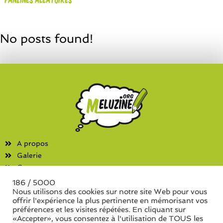
No posts found!
A propos
Galerie
Contact
186 / 5000
Fanzines
Nous utilisons des cookies sur notre site Web pour vous
offrir l'expérience la plus pertinente en mémorisant vos
Liste des associations
préférences et les visites répétées. En cliquant sur
Liste des séries de fanzine
«Accepter», vous consentez à l'utilisation de TOUS les