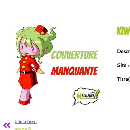
Kiw
Descr
Site
:
Titre
PRÉCEDENT
saina6