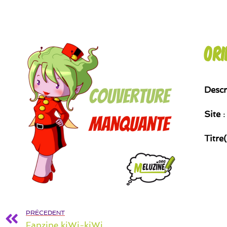
Ori
Descr
Site
:
Titre
PRÉCEDENT
Fanzine kiWi-kiWi