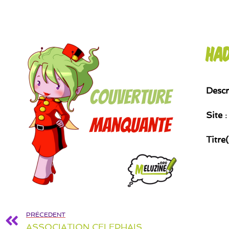
Ha
Descr
Site
:
Titre
PRÉCEDENT
ASSOCIATION CELEPHAIS