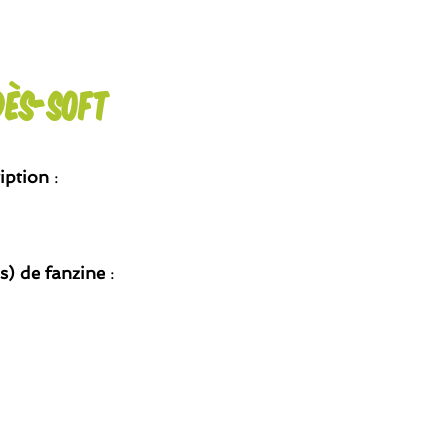
dès-Soft
iption
:
(s) de fanzine
: