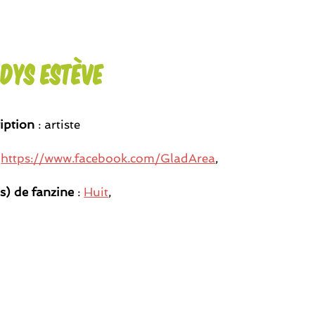
dys Estève
iption
: artiste
:
https://www.facebook.com/GladArea
,
(s) de fanzine
:
Huit
,