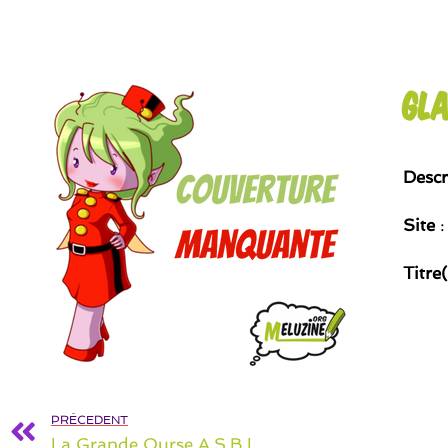
Gla
Descr
Site
Titre
PRÉCEDENT
La Grande Ourse A.S.B.L.