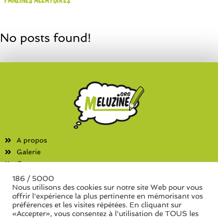
No posts found!
A propos
Galerie
Contact
186 / 5000
Fanzines
Nous utilisons des cookies sur notre site Web pour vous
offrir l'expérience la plus pertinente en mémorisant vos
Liste des associations
préférences et les visites répétées. En cliquant sur
Liste des séries de fanzine
«Accepter», vous consentez à l'utilisation de TOUS les