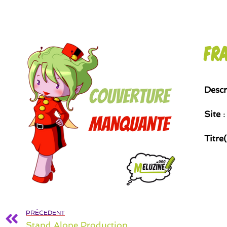
Fr
Descr
Site
:
Titre
PRÉCEDENT
Stand Alone Production