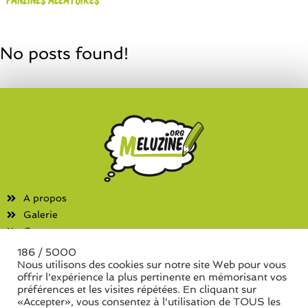
No posts found!
A propos
Galerie
Contact
186 / 5000
Fanzines
Nous utilisons des cookies sur notre site Web pour vous
offrir l'expérience la plus pertinente en mémorisant vos
Liste des associations
préférences et les visites répétées. En cliquant sur
Liste des séries de fanzine
«Accepter», vous consentez à l'utilisation de TOUS les