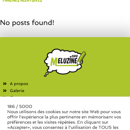
No posts found!
A propos
Galerie
Contact
186 / 5000
Fanzines
Nous utilisons des cookies sur notre site Web pour vous
offrir l'expérience la plus pertinente en mémorisant vos
Liste des associations
préférences et les visites répétées. En cliquant sur
Liste des séries de fanzine
«Accepter», vous consentez à l'utilisation de TOUS les