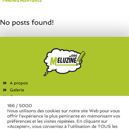
No posts found!
A propos
Galerie
Contact
186 / 5000
Fanzines
Nous utilisons des cookies sur notre site Web pour vous
offrir l'expérience la plus pertinente en mémorisant vos
Liste des associations
préférences et les visites répétées. En cliquant sur
Liste des séries de fanzine
«Accepter», vous consentez à l'utilisation de TOUS les