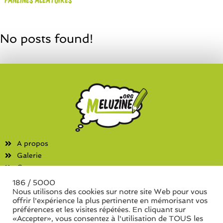
No posts found!
A propos
Galerie
Contact
186 / 5000
Fanzines
Nous utilisons des cookies sur notre site Web pour vous
offrir l'expérience la plus pertinente en mémorisant vos
Liste des associations
préférences et les visites répétées. En cliquant sur
Liste des séries de fanzine
«Accepter», vous consentez à l'utilisation de TOUS les