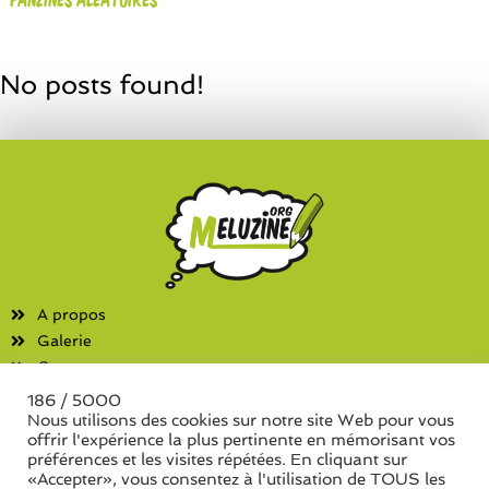
No posts found!
A propos
Galerie
Contact
186 / 5000
Fanzines
Nous utilisons des cookies sur notre site Web pour vous
offrir l'expérience la plus pertinente en mémorisant vos
Liste des associations
préférences et les visites répétées. En cliquant sur
Liste des séries de fanzine
«Accepter», vous consentez à l'utilisation de TOUS les