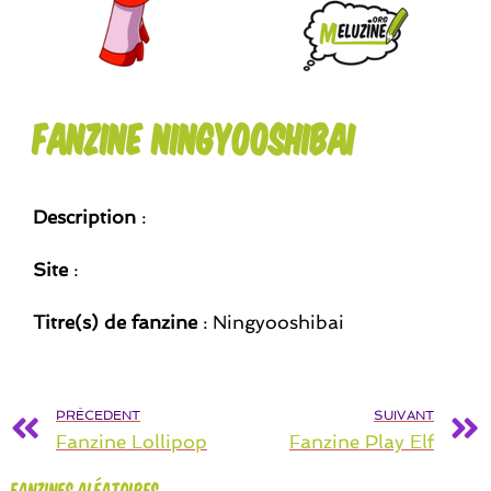
Fanzine Ningyooshibai
Description
:
Site
:
Titre(s) de fanzine
: Ningyooshibai
PRÉCEDENT
SUIVANT
Fanzine Lollipop
Fanzine Play Elf
Fanzines aléatoires