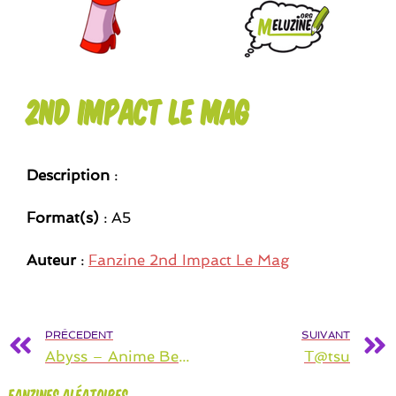
2nd Impact le mag
Description
:
Format(s)
: A5
Auteur
:
Fanzine 2nd Impact Le Mag
PRÉCEDENT
SUIVANT
Abyss – Anime Beautifull Yaoi Shôjo Shô
T@tsu
Fanzines aléatoires