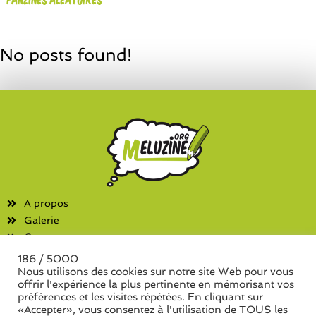
No posts found!
A propos
Galerie
Contact
186 / 5000
Fanzines
Nous utilisons des cookies sur notre site Web pour vous
offrir l'expérience la plus pertinente en mémorisant vos
Liste des associations
préférences et les visites répétées. En cliquant sur
Liste des séries de fanzine
«Accepter», vous consentez à l'utilisation de TOUS les