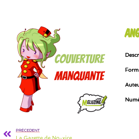
Ang
Descr
Form
Aute
Numé
PRÉCEDENT
La Gazette de No-xice