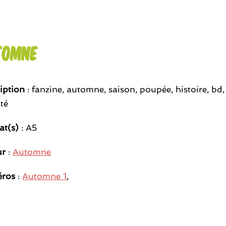
tomne
iption
: fanzine, automne, saison, poupée, histoire, bd
ité
at(s)
: A5
ur
:
Automne
ros
:
Automne 1
,