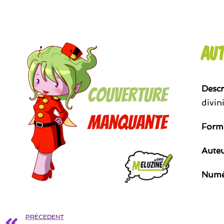
Au
Descr
divin
Form
Aute
Numé
PRÉCEDENT