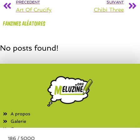
PRÉCEDENT
SUIVANT
Art Of Crucify
Chibi Three
Fanzines aléatoires
No posts found!
A propos
Galerie
Contact
186 / 5000