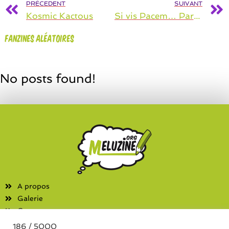
PRÉCEDENT
SUIVANT
Kosmic Kactous
Si vis Pacem… Para Bellum
Fanzines aléatoires
No posts found!
A propos
Galerie
Contact
186 / 5000