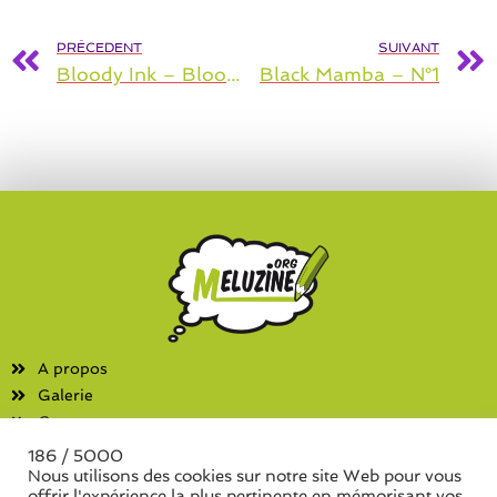
PRÉCEDENT
SUIVANT
Bloody Ink – Bloody Ink : Halloween (2006)
Black Mamba – N°1
A propos
Galerie
Contact
186 / 5000
Fanzines
Nous utilisons des cookies sur notre site Web pour vous
offrir l'expérience la plus pertinente en mémorisant vos
Liste des associations