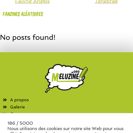
Falling Angels
Tenebrae
Fanzines aléatoires
No posts found!
A propos
Galerie
Contact
186 / 5000
Fanzines
Nous utilisons des cookies sur notre site Web pour vous