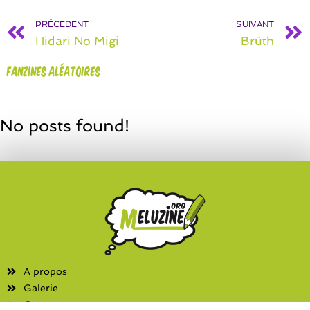
PRÉCEDENT
SUIVANT
Hidari No Migi
Brüth
Fanzines aléatoires
No posts found!
A propos
Galerie
Contact