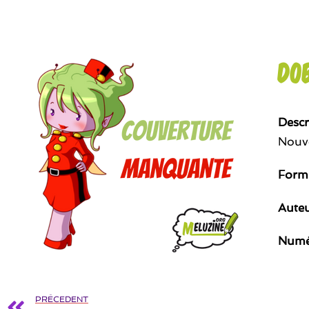
Do
Descr
Nouve
Form
Aute
Numé
PRÉCEDENT