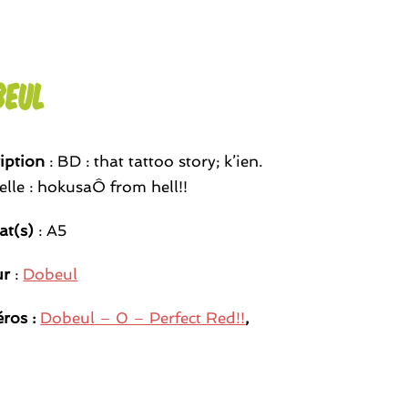
beul
iption
: BD : that tattoo story; k’ien.
lle : hokusaÔ from hell!!
at(s)
: A5
ur
:
Dobeul
ros :
Dobeul – 0 – Perfect Red!!
,