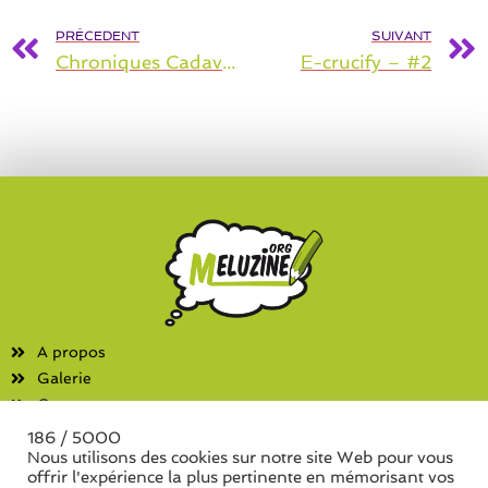
PRÉCEDENT
SUIVANT
Chroniques Cadavériques – 1
E-crucify – #2
A propos
Galerie
Contact
186 / 5000
Fanzines
Nous utilisons des cookies sur notre site Web pour vous
offrir l'expérience la plus pertinente en mémorisant vos
Liste des associations