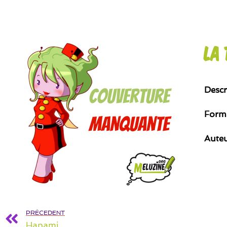
La 
Descr
Form
Aute
PRÉCEDENT
Hanami