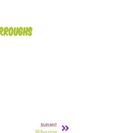
urroughs
SUIVANT
Ribozine