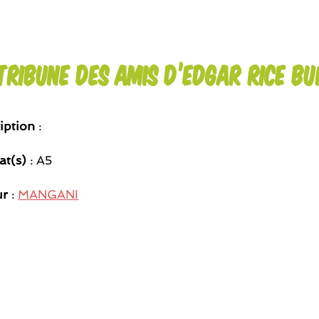
tribune des amis d’Edgar Rice B
iption
:
at(s)
: A5
ur
:
MANGANI