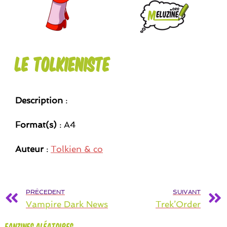
Le tolkieniste
Description
:
Format(s)
: A4
Auteur
:
Tolkien & co
PRÉCEDENT
SUIVANT
Vampire Dark News
Trek’Order
Fanzines aléatoires