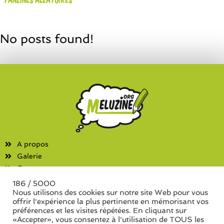
No posts found!
A propos
Galerie
Contact
186 / 5000
Fanzines
Nous utilisons des cookies sur notre site Web pour vous
offrir l'expérience la plus pertinente en mémorisant vos
Liste des associations
préférences et les visites répétées. En cliquant sur
Liste des séries de fanzine
«Accepter», vous consentez à l'utilisation de TOUS les