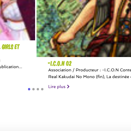
 Girls et
:
-I.C.O.N 02
blication...
Association / Producteur : -I.C.O.N Con
Real Kakudai No Mono (fin), La destinée d
Lire plus