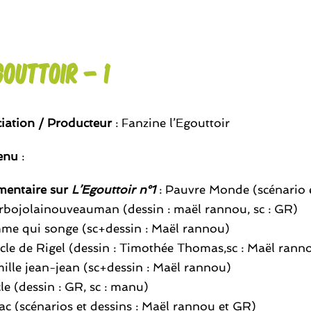
gouttoir – 1
iation / Producteur
: Fanzine l’Egouttoir
enu
:
entaire sur
L’Egouttoir n°1
: Pauvre Monde (scénario 
bojolainouveauman (dessin : maël rannou, sc : GR)
me qui songe (sc+dessin : Maël rannou)
cle de Rigel (dessin : Timothée Thomas,sc : Maël rann
mille jean-jean (sc+dessin : Maël rannou)
le (dessin : GR, sc : manu)
ac (scénarios et dessins : Maël rannou et GR)