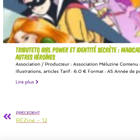
TributeTo Girl Power et Identité Secrète : Magical
autres héroïnes
Association / Producteur : Association Méluzine Contenu 
illustrations, articles Tarif : 6.0 € Format : A5 Année de pu
Lire plus
PRÉCEDENT
RÈZine – 12