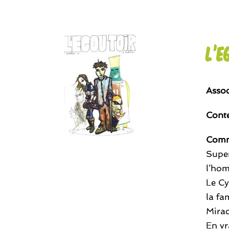
L’E
Assoc
Cont
Comm
Super
l’hom
Le Cy
la fa
Mirac
En vr