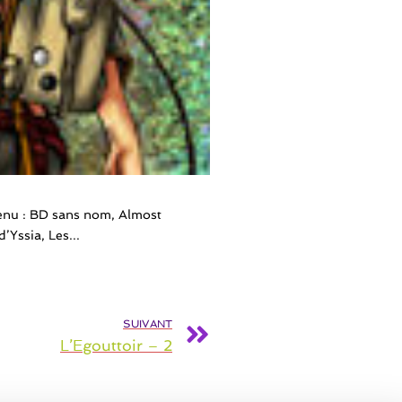
-I.C.O.N HS Noir
Association / Producteur
tenu : BD sans nom, Almost
d’Enfants, ASD, Lavomati
’Yssia, Les...
Mois,...
Lire plus
SUIVANT
L’Egouttoir – 2