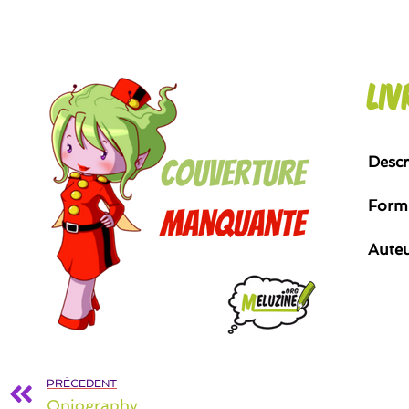
Liv
Descr
Form
Aute
PRÉCEDENT
Oniography