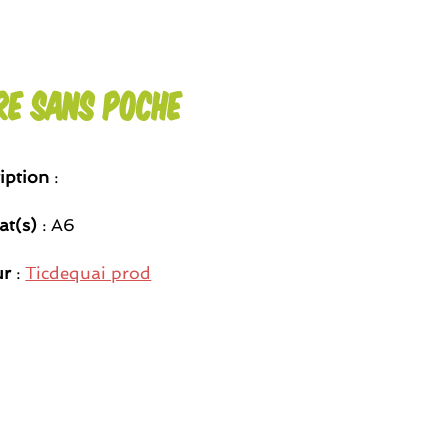
re sans poche
iption
:
at(s)
: A6
ur
:
Ticdequai prod