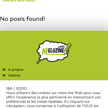
No posts found!
A propos
Galerie
Contact
186 / 5000
Fanzines
Nous utilisons des cookies sur notre site Web pour vous
offrir l'expérience la plus pertinente en mémorisant vos
Liste des associations
préférences et les visites répétées. En cliquant sur
Liste des séries de fanzine
«Accepter», vous consentez à l'utilisation de TOUS les