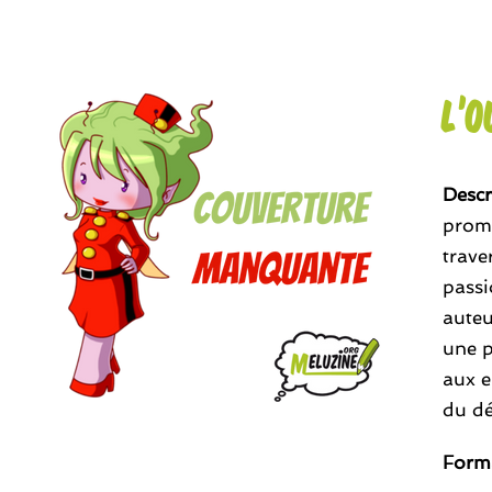
L’O
Descr
promo
trave
passi
auteu
une p
aux e
du dé
Form