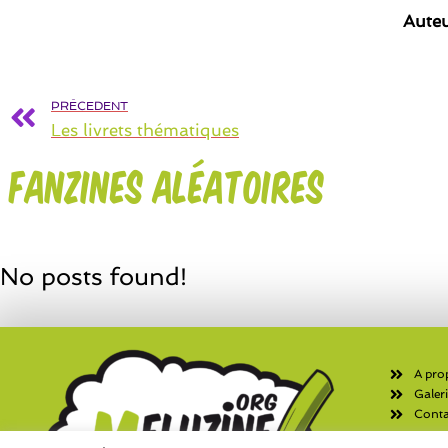
Aute
PRÉCEDENT
Les livrets thématiques
Fanzines aléatoires
No posts found!
A pro
Galer
Conta