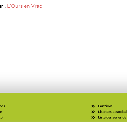
ur
:
L’Ours en Vrac
pos
Fanzines
ie
Liste des associat
ct
Liste des séries de