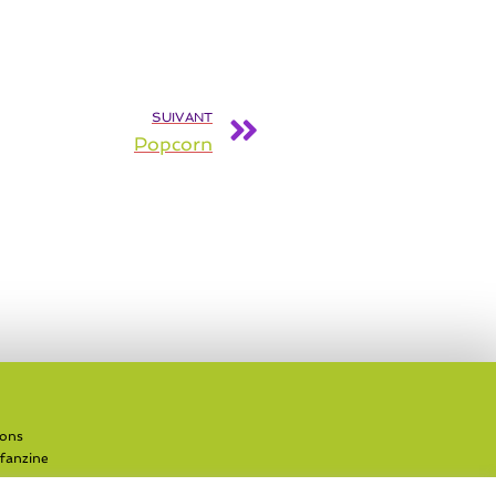
SUIVANT
Popcorn
ions
 fanzine