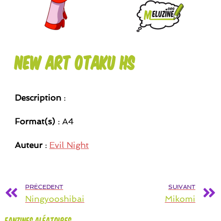
New Art Otaku HS
Description
:
Format(s)
: A4
Auteur
:
Evil Night
PRÉCEDENT
SUIVANT
Ningyooshibai
Mikomi
Fanzines aléatoires