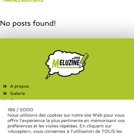
No posts found!
A propos
Galerie
Contact
186 / 5000
Fanzines
Nous utilisons des cookies sur notre site Web pour vous
offrir l'expérience la plus pertinente en mémorisant vos
Liste des associations
préférences et les visites répétées. En cliquant sur
Liste des séries de fanzine
«Accepter», vous consentez à l'utilisation de TOUS les