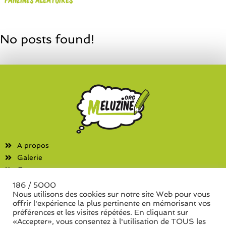
No posts found!
A propos
Galerie
Contact
186 / 5000
Fanzines
Nous utilisons des cookies sur notre site Web pour vous
offrir l'expérience la plus pertinente en mémorisant vos
Liste des associations
préférences et les visites répétées. En cliquant sur
Liste des séries de fanzine
«Accepter», vous consentez à l'utilisation de TOUS les