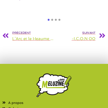
PRÉCEDENT
SUIVANT
L’Arc et le Heaume – N° 2 – Les Animaux chez Tolkien
-I.C.O.N 00
A propos