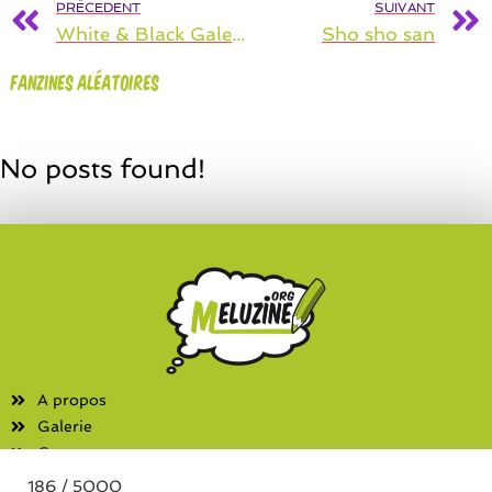
PRÉCEDENT
SUIVANT
White & Black Galerie
Sho sho san
Fanzines aléatoires
No posts found!
A propos
Galerie
Contact
186 / 5000