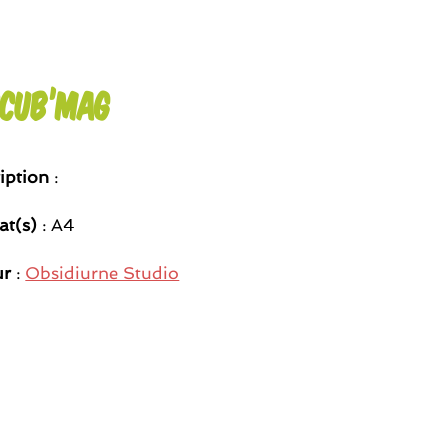
ccub’Mag
iption
:
at(s)
: A4
ur
:
Obsidiurne Studio