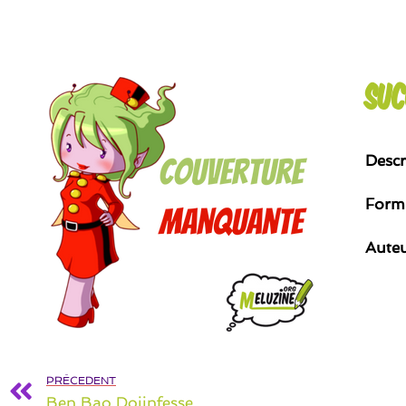
Su
Descr
Form
Aute
PRÉCEDENT
Ben Bao Dojinfesse