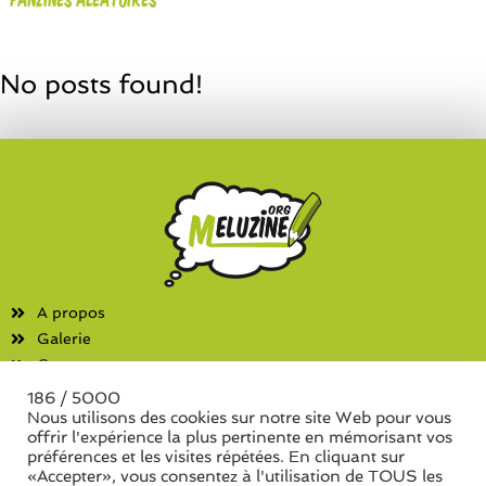
No posts found!
A propos
Galerie
Contact
186 / 5000
Fanzines
Nous utilisons des cookies sur notre site Web pour vous
offrir l'expérience la plus pertinente en mémorisant vos
Liste des associations
préférences et les visites répétées. En cliquant sur
Liste des séries de fanzine
«Accepter», vous consentez à l'utilisation de TOUS les