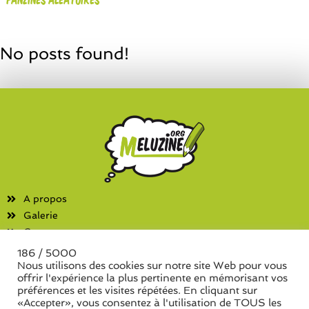
No posts found!
A propos
Galerie
Contact
186 / 5000
Fanzines
Nous utilisons des cookies sur notre site Web pour vous
offrir l'expérience la plus pertinente en mémorisant vos
Liste des associations
préférences et les visites répétées. En cliquant sur
Liste des séries de fanzine
«Accepter», vous consentez à l'utilisation de TOUS les