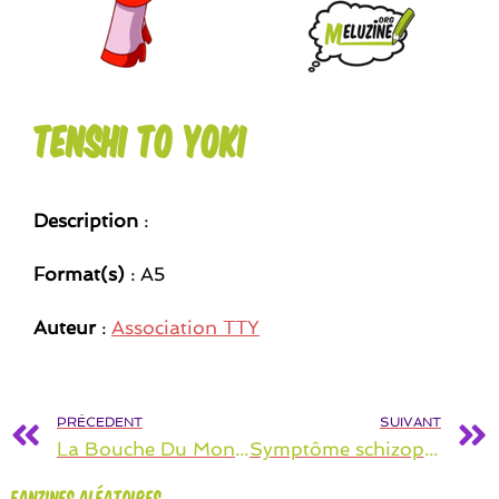
Tenshi To Yoki
Description
:
Format(s)
: A5
Auteur
:
Association TTY
PRÉCEDENT
SUIVANT
La Bouche Du Monde
Symptôme schizophrènique
Fanzines aléatoires