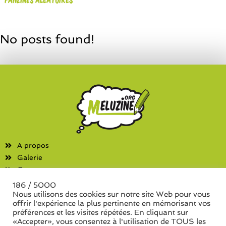
No posts found!
A propos
Galerie
Contact
186 / 5000
Fanzines
Nous utilisons des cookies sur notre site Web pour vous
offrir l'expérience la plus pertinente en mémorisant vos
Liste des associations
préférences et les visites répétées. En cliquant sur
Liste des séries de fanzine
«Accepter», vous consentez à l'utilisation de TOUS les