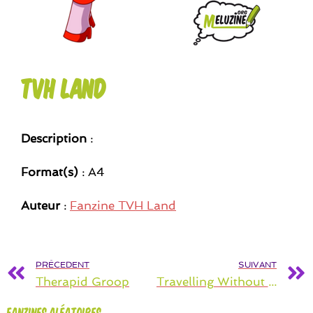
TVH LAND
Description
:
Format(s)
: A4
Auteur
:
Fanzine TVH Land
PRÉCEDENT
SUIVANT
Therapid Groop
Travelling Without Moving
Fanzines aléatoires